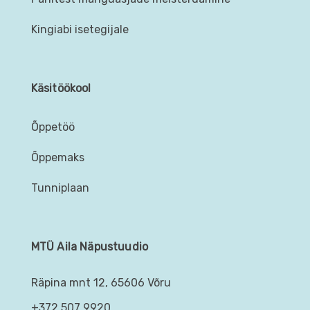
Kingiabi isetegijale
Käsitöökool
Õppetöö
Õppemaks
Tunniplaan
MTÜ Aila Näpustuudio
Räpina mnt 12, 65606 Võru
+372 507 9920