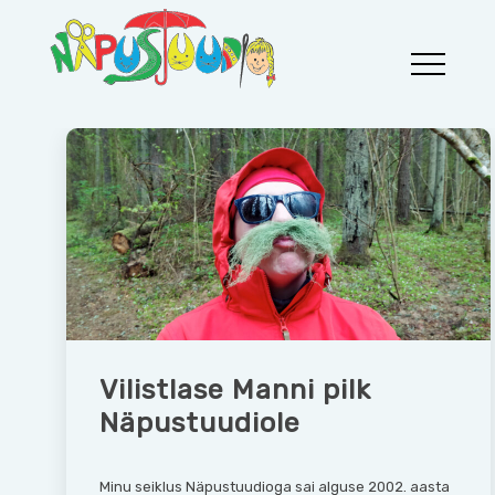
Skip
to
content
Aila Näpustuudio
Aila Näpustuudio
Vilistlase Manni pilk
Näpustuudiole
Minu seiklus Näpustuudioga sai alguse 2002. aasta