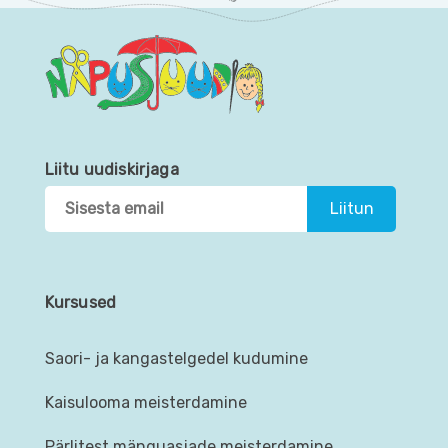
Liitu uudiskirjaga
Kursused
Saori- ja kangastelgedel kudumine
Kaisulooma meisterdamine
Pärlitest mänguasjade meisterdamine