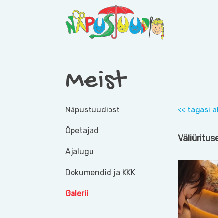
Skip
to
content
Aila Näpustuudio
Aila Näpustuudio
Meist
Näpustuudiost
<< tagasi 
Õpetajad
Väliüritus
Ajalugu
Dokumendid ja KKK
Galerii