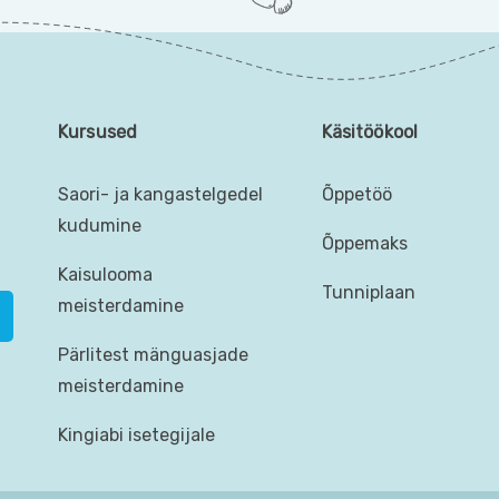
Kursused
Käsitöökool
Saori- ja kangastelgedel
Õppetöö
kudumine
Õppemaks
Kaisulooma
Tunniplaan
meisterdamine
Pärlitest mänguasjade
meisterdamine
Kingiabi isetegijale