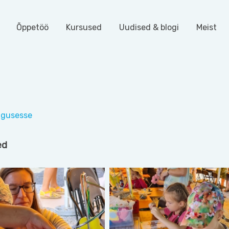
Õppetöö
Kursused
Uudised & blogi
Meist
algusesse
ed