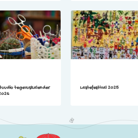
tuudio tegevuskalender
Lastefestival 2025
2026