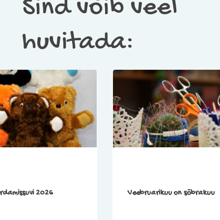
Sind võib veel
huvitada:
rdamissuvi 2026
Veebruarikuu on sõbrakuu