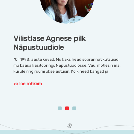
Vilistlase Agnese pilk
Vili
Näpustuudiole
Näp
ugi,
“Oli 1998. aasta kevad. Mu kaks head sõbrannat kutsusid
Tere! M
gile
mu kaasa käsitööringi. Näpustuudiosse. Vau, mõtlesin ma,
Näpustu
kui üle ringiruumi ukse astusin. Kõik need kangad ja
minu el
>> loe rohkem
>> loe