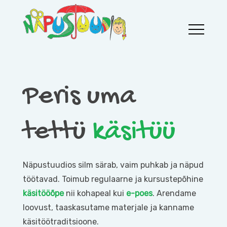
Skip
to
content
Aila Näpustuudio
Aila Näpustuudio
Peris uma
tettü
käsitüü
Näpustuudios silm särab, vaim puhkab ja näpud
töötavad. Toimub regulaarne ja kursustepõhine
käsitööõpe
nii kohapeal kui
e-poes
. Arendame
loovust, taaskasutame materjale ja kanname
käsitöötraditsioone.