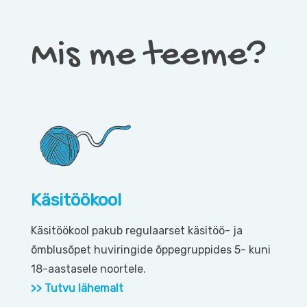
Mis me teeme?
Käsitöökool
Käsitöökool pakub regulaarset käsitöö- ja
õmblusõpet huviringide õppegruppides 5- kuni
18-aastasele noortele.
>>
Tutvu lähemalt