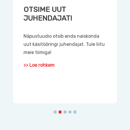
OTSIME UUT
JUHENDAJAT!
Näpustuudio otsib enda naiskonda
O
uut käsitööringi juhendajat. Tule liitu
meie tiimiga!
R
>> Loe rohkem
k
p
>