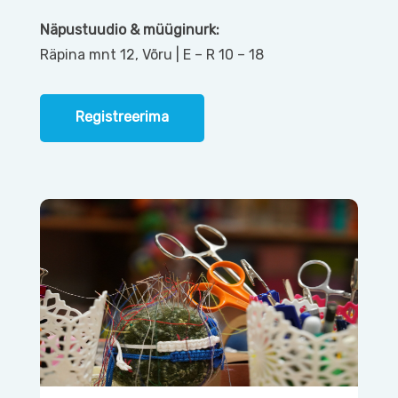
Näpustuudio & müüginurk:
Räpina mnt 12, Võru | E – R 10 – 18
Registreerima