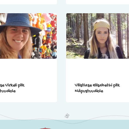
ase Virkeli pilk
Vilistlase Elisabethi pilk
tuudiole
Näpustuudiole