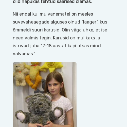
olid näpukas tehtud säärised olemas.
Nii endal kui mu vanematel on meeles
suvevaheaegade alguses olnud “laager”, kus
õmmeldi suuri karusid. Olin väga uhke, et ise
need valmis tegin. Karusid on mul kaks ja
istuvad juba 17-18 aastat kapi otsas mind
valvamas.”