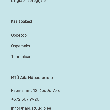
Kingiabi isetegijale
Käsitöökool
Õppetöö
Õppemaks
Tunniplaan
MTÜ Aila Näpustuudio
Räpina mnt 12, 65606 Võru
+372 507 9920
info@napustuudio.ee