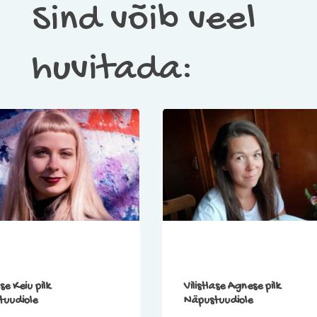
Sind võib veel
huvitada:
ase Keiu pilk
Vilistlase Agnese pilk
tuudiole
Näpustuudiole